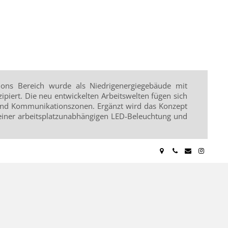
ons Bereich wurde als Niedrigenergiegebäude mit
iert. Die neu entwickelten Arbeitswelten fügen sich
 und Kommunikationszonen. Ergänzt wird das Konzept
 einer arbeitsplatzunabhängigen LED-Beleuchtung und
Am Mittelkai 22, 70
+49 [0]711 91 8
info@arch-
Insta